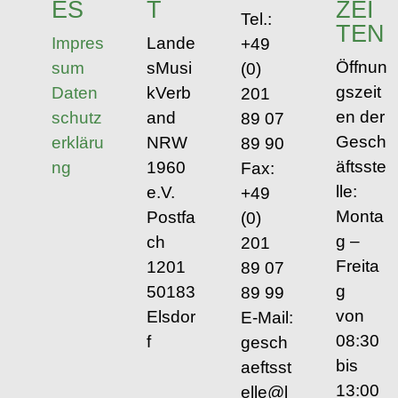
ES
T
ZEI
Tel.:
TEN
Impres
Lande
+49
Öffnun
sum
sMusi
(0)
gszeit
Daten
kVerb
201
en der
schutz
and
89 07
Gesch
erkläru
NRW
89 90
äftsste
ng
1960
Fax:
lle:
e.V.
+49
Monta
Postfa
(0)
g –
ch
201
Freita
1201
89 07
g
50183
89 99
von
Elsdor
E-Mail:
08:30
f
gesch
bis
aeftsst
13:00
elle@l